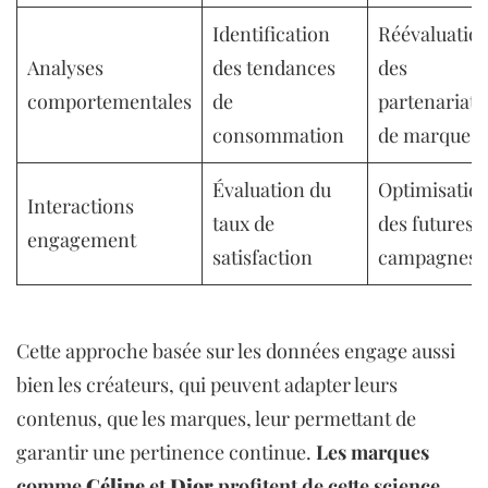
Identification
Réévaluatio
Analyses
des tendances
des
comportementales
de
partenariats
consommation
de marque
Évaluation du
Optimisatio
Interactions
taux de
des futures
engagement
satisfaction
campagnes
Cette approche basée sur les données engage aussi
bien les créateurs, qui peuvent adapter leurs
contenus, que les marques, leur permettant de
garantir une pertinence continue.
Les marques
comme
Céline
et
Dior
profitent de cette science