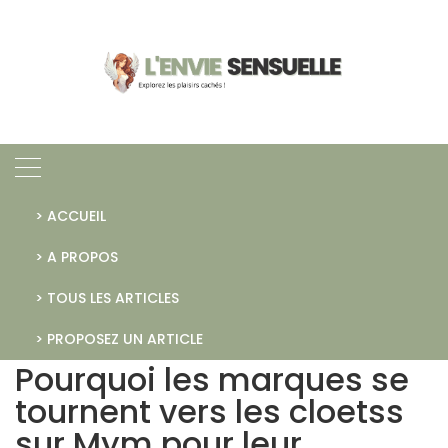
Skip
to
content
> ACCUEIL
> A PROPOS
> TOUS LES ARTICLES
Accueil
Médias, littérature
Pourquoi les marques se tournent vers les cloetss sur Mym pour
leur visibilité
> PROPOSEZ UN ARTICLE
Pourquoi les marques se
tournent vers les cloetss
sur Mym pour leur